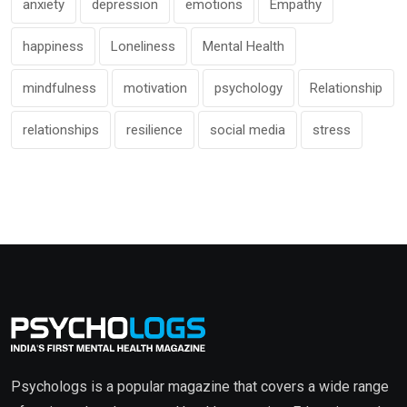
anxiety
depression
emotions
Empathy
happiness
Loneliness
Mental Health
mindfulness
motivation
psychology
Relationship
relationships
resilience
social media
stress
Psychologs is a popular magazine that covers a wide range