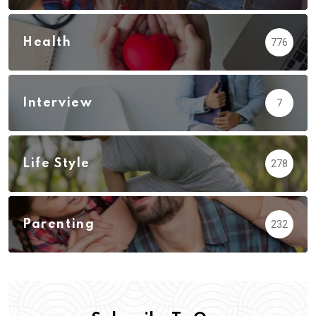
Health
776
Interview
7
Life Style
278
Parenting
232