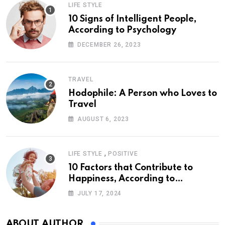
LIFE STYLE
10 Signs of Intelligent People,
According to Psychology
DECEMBER 26, 2023
TRAVEL
Hodophile: A Person who Loves to
Travel
AUGUST 6, 2023
,
LIFE STYLE
POSITIVE
10 Factors that Contribute to
Happiness, According to
Psychology
JULY 17, 2024
ABOUT AUTHOR