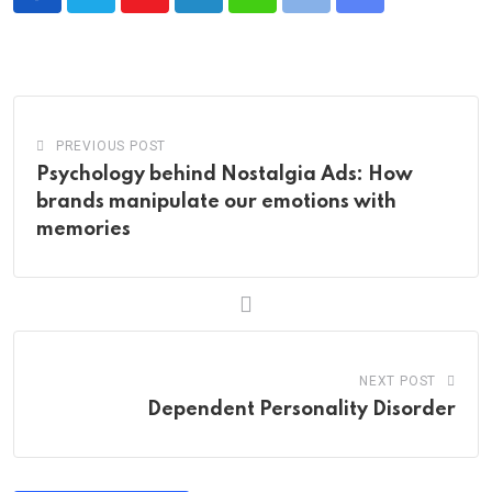
Youtube
LinkedIn
Whatsapp
Print
Share
via
Email
PREVIOUS POST
Psychology behind Nostalgia Ads: How
brands manipulate our emotions with
memories
NEXT POST
Dependent Personality Disorder