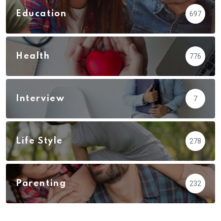
Education
697
Health
776
Interview
7
Life Style
278
Parenting
232