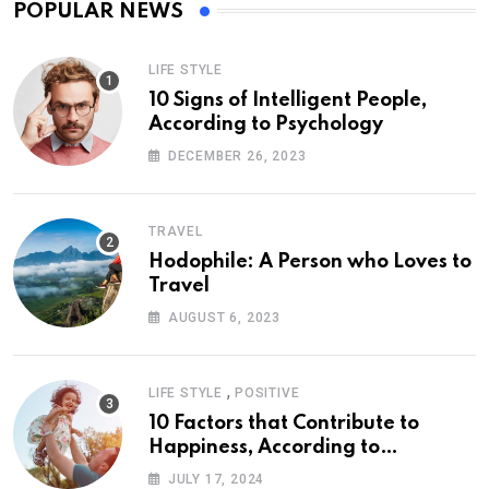
POPULAR NEWS
LIFE STYLE
10 Signs of Intelligent People,
According to Psychology
DECEMBER 26, 2023
TRAVEL
Hodophile: A Person who Loves to
Travel
AUGUST 6, 2023
,
LIFE STYLE
POSITIVE
10 Factors that Contribute to
Happiness, According to
Psychology
JULY 17, 2024