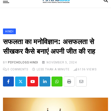
to
content
Home
Categories
Editorial Board
HINDI
Subscribe Magazine
सफलता का मनोविज्ञान: असफलता से
Merchandise
सीखकर कैसे बनाएं अपनी जीत की राह
Log In
BY
PSYCHOLOGS HINDI
NOVEMBER 5, 2024
0
COMMENTS
LESS THAN A MINUTE
6136
VIEWS
Youtube
LinkedIn
Whatsapp
Print
Share
via
Email