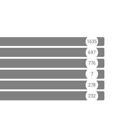
1635
697
776
7
278
232