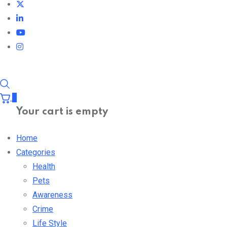
0
Your cart is empty
Home
Categories
Health
Pets
Awareness
Crime
Life Style