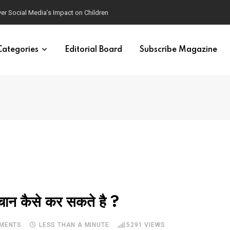
ver Social Media’s Impact on Children
Categories
Editorial Board
Subscribe Magazine
हचान कैसे कर सकते है ?
MENTS
LESS THAN A MINUTE
5291
VIEWS