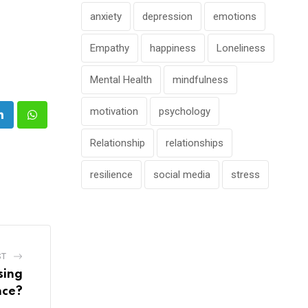
anxiety
depression
emotions
Empathy
happiness
Loneliness
Mental Health
mindfulness
motivation
psychology
e
LinkedIn
Whatsapp
Relationship
relationships
resilience
social media
stress
ST
sing
nce?