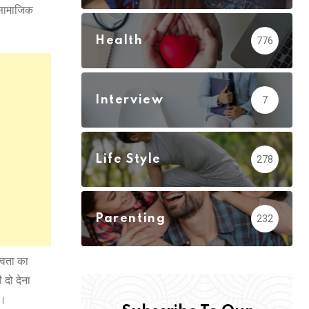
 सामाजिक
Health
776
Interview
7
Life Style
278
Parenting
232
्वता का
 दो देना
ै।