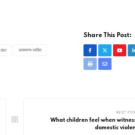
Share This Post:
rder
असामान्य व्यक्ति
Youtub
Print
Share
via
Email
NEXT PO
What children feel when witnes
domestic viole