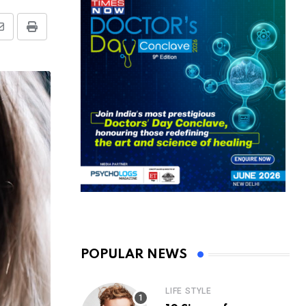
Share
Print
via
Email
POPULAR NEWS
LIFE STYLE