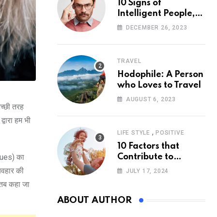
10 Signs of
Intelligent People,
According to
DECEMBER 26, 2023
Psychology
TRAVEL
Hodophile: A Person
who Loves to Travel
AUGUST 6, 2023
अच्छी तरह
्वारा हम भी
,
LIFE STYLE
POSITIVE
10 Factors that
alues) का
Contribute to
Happiness,
्यवहार की
JULY 17, 2024
According to
: तब कहा जा
Psychology
ABOUT AUTHOR