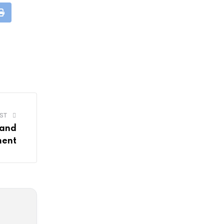
app
Print
ST
 and
ment