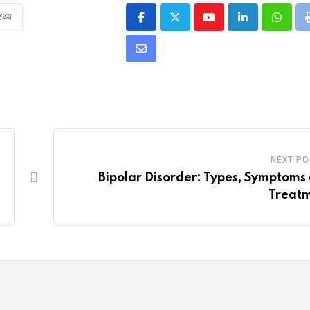
्थ्य
Youtube
LinkedIn
Whats
Share
via
Email
NEXT PO
Bipolar Disorder: Types, Symptoms
Treat