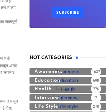
े आंकड़े
े कम से कम
SUBSCRIBE
व महत्वपूर्ण
HOT CATEGORIES
न्य सभी
पामाइन आनंद
Awareness
1637
ए वे लगातार
Education
698
Health
776
Interview
7
े समय तक जुड़े
Life Style
278
है जैसे: