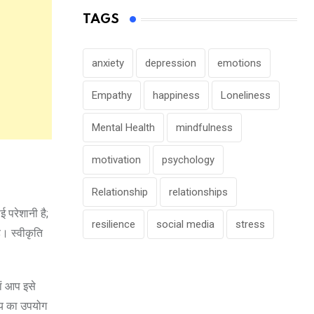
TAGS
anxiety
depression
emotions
Empathy
happiness
Loneliness
Mental Health
mindfulness
motivation
psychology
Relationship
relationships
परेशानी है;
resilience
social media
stress
ै। स्वीकृति
ां आप इसे
मय का उपयोग