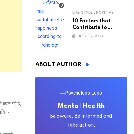
,
LIFE STYLE
POSITIVE
10 Factors that
Contribute to
Happiness,
JULY 17, 2024
According to
Psychology
ABOUT AUTHOR
ं बदल गई है,
Mental Health
ानसिक
Be aware, Be Informed and
Take action.